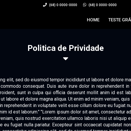
(68) 0 0000-0000
(68) 0 0000-0000
HOME
TESTE GRÁ
Politica de Prividade
ng elit, sed do eiusmod tempor incididunt ut labore et dolore m
a commodo consequat. Duis aute irure dolor in reprehenderit in 
roident, sunt in culpa qui officia deserunt mollit anim id est 
ut labore et dolore magna aliqua. Ut enim ad minim veniam, quis n
reprehenderit in voluptate velit esse cillum dolore eu fugiat nu
t anim id est laborum." "Lorem ipsum dolor sit amet, consectetur a
eniam, quis nostrud exercitation ullamco laboris nisi ut aliquip
e eu fugiat nulla pariatur. Excepteur sint occaecat cupidatat non 